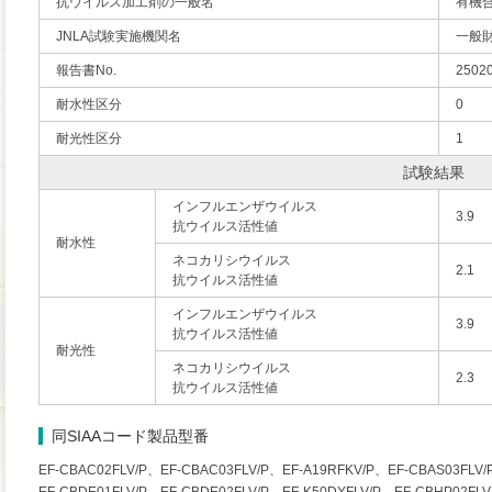
抗ウイルス加工剤の一般名
有機
JNLA試験実施機関名
一般
報告書No.
2502
耐水性区分
0
耐光性区分
1
試験結果
インフルエンザウイルス
3.9
抗ウイルス活性値
耐水性
ネコカリシウイルス
2.1
抗ウイルス活性値
インフルエンザウイルス
3.9
抗ウイルス活性値
耐光性
ネコカリシウイルス
2.3
抗ウイルス活性値
同SIAAコード製品型番
EF-CBAC02FLV/P、EF-CBAC03FLV/P、EF-A19RFKV/P、EF-CBAS03FLV/P