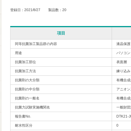
登録日：2021/8/27 製品数：20
項目
同等抗菌加工製品群の内容
液晶保護
用途
パソコン
抗菌加工部位
表面層
抗菌加工方法
練り込み
抗菌剤の大分類
有機合成
抗菌剤の中分類
アニオン
抗菌剤の一般名
有機合成
抗菌力試験実施機関名
一般財団
報告書No.
DTK21-J
耐水性区分
0