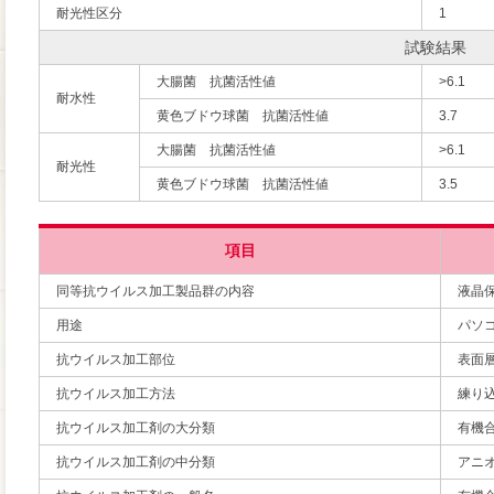
耐光性区分
1
試験結果
大腸菌 抗菌活性値
>6.1
耐水性
黄色ブドウ球菌 抗菌活性値
3.7
大腸菌 抗菌活性値
>6.1
耐光性
黄色ブドウ球菌 抗菌活性値
3.5
項目
同等抗ウイルス加工製品群の内容
液晶
用途
パソ
抗ウイルス加工部位
表面
抗ウイルス加工方法
練り
抗ウイルス加工剤の大分類
有機
抗ウイルス加工剤の中分類
アニ