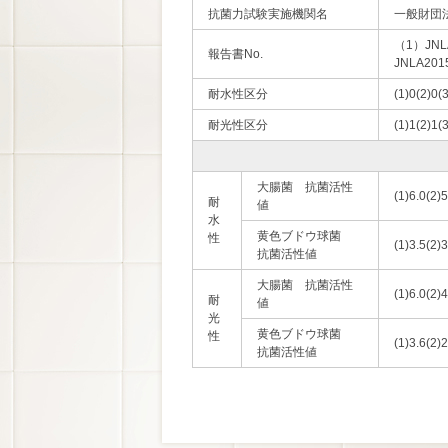
抗菌力試験実施機関名
一般財団
（1）JNL
報告書No.
JNLA201
耐水性区分
(1)0(2)0(
耐光性区分
(1)1(2)1(
大腸菌 抗菌活性
(1)6.0(2)5
耐
値
水
黄色ブドウ球菌
性
(1)3.5(2)3
抗菌活性値
大腸菌 抗菌活性
(1)6.0(2)4
耐
値
光
黄色ブドウ球菌
性
(1)3.6(2)2
抗菌活性値