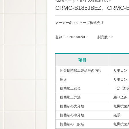
SIAAコード：JP0122036X0027E
CRMC-B185JBEZ、CRMC-B
メーカー名：シャープ株式会社
登録日：2023/02/01 製品数：2
項目
同等抗菌加工製品群の内容
リモコン
用途
リモコン
抗菌加工部位
（1）透
抗菌加工方法
練り込み
抗菌剤の大分類
無機抗菌
抗菌剤の中分類
銀系
抗菌剤の一般名
無機抗菌