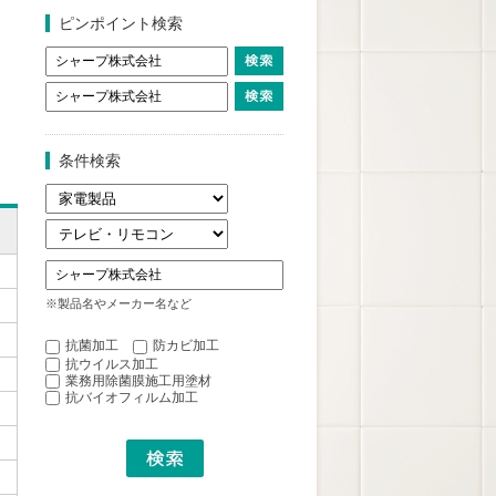
ピンポイント検索
条件検索
※製品名やメーカー名など
抗菌加工
防カビ加工
抗ウイルス加工
業務用除菌膜施工用塗材
抗バイオフィルム加工