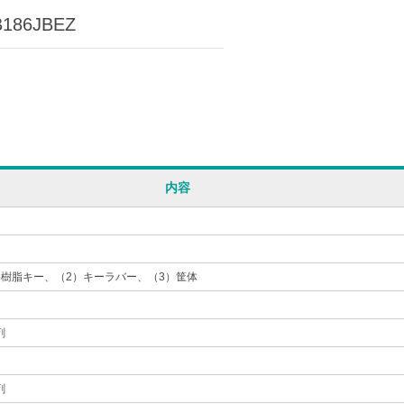
186JBEZ
内容
明樹脂キー、（2）キーラバー、（3）筐体
剤
剤