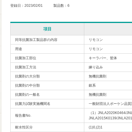
登録日：2023/02/01 製品数：6
項目
同等抗菌加工製品群の内容
リモコン
用途
リモコン
抗菌加工部位
キーラバー、筐体
抗菌加工方法
練り込み
抗菌剤の大分類
無機抗菌剤
抗菌剤の中分類
銀系
抗菌剤の一般名
無機抗菌剤
抗菌力試験実施機関名
一般財団法人ボーケン品質
（1）JNLA2020K0464/JN
報告書No.
JNLA2015K0139/JNLA20
耐水性区分
(1)0,(2)1