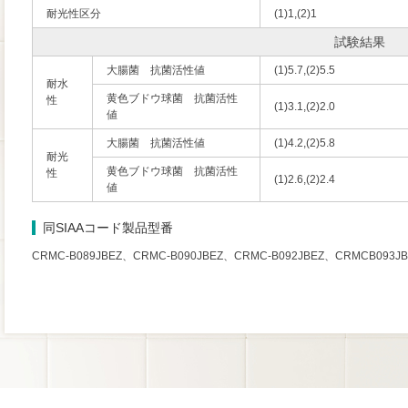
耐光性区分
(1)1,(2)1
試験結果
大腸菌 抗菌活性値
(1)5.7,(2)5.5
耐水
黄色ブドウ球菌 抗菌活性
性
(1)3.1,(2)2.0
値
大腸菌 抗菌活性値
(1)4.2,(2)5.8
耐光
黄色ブドウ球菌 抗菌活性
性
(1)2.6,(2)2.4
値
同SIAAコード製品型番
CRMC-B089JBEZ、CRMC-B090JBEZ、CRMC-B092JBEZ、CRMCB093JB