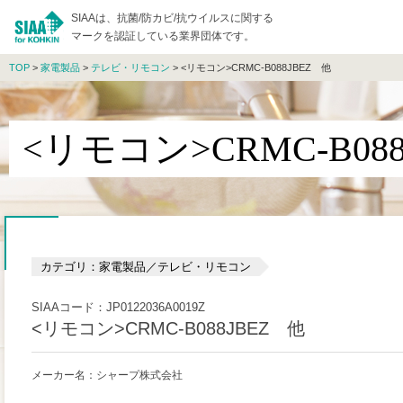
SIAAは、抗菌/防カビ/抗ウイルスに関する
マークを認証している業界団体です。
TOP
>
家電製品
>
テレビ・リモコン
> <リモコン>CRMC-B088JBEZ 他
<リモコン>CRMC-B08
カテゴリ：家電製品／テレビ・リモコン
SIAAコード：JP0122036A0019Z
<リモコン>CRMC-B088JBEZ 他
メーカー名：シャープ株式会社