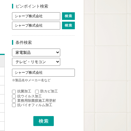
ピンポイント検索
条件検索
※製品名やメーカー名など
抗菌加工
防カビ加工
抗ウイルス加工
業務用除菌膜施工用塗材
抗バイオフィルム加工