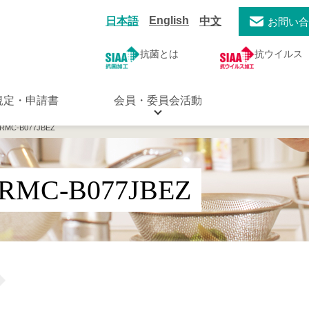
English
日本語
中文
お問い
抗菌とは
抗ウイルス
規定・申請書
会員・委員会活動
MC-B077JBEZ
MC-B077JBEZ