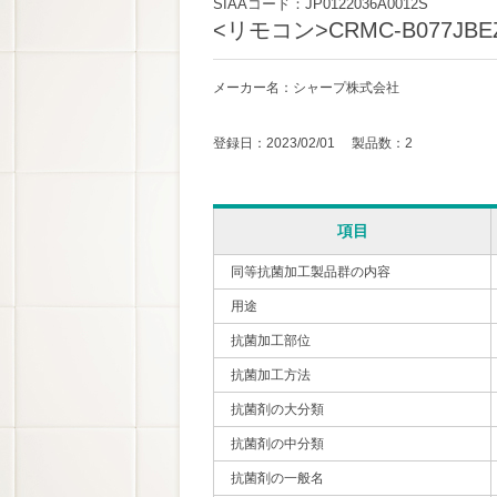
SIAAコード：JP0122036A0012S
<リモコン>CRMC-B077JBE
メーカー名：シャープ株式会社
登録日：2023/02/01 製品数：2
項目
同等抗菌加工製品群の内容
用途
抗菌加工部位
抗菌加工方法
抗菌剤の大分類
抗菌剤の中分類
抗菌剤の一般名