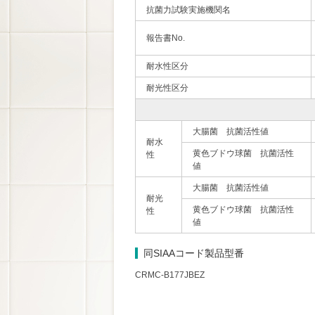
抗菌力試験実施機関名
報告書No.
耐水性区分
耐光性区分
大腸菌 抗菌活性値
耐水
黄色ブドウ球菌 抗菌活性
性
値
大腸菌 抗菌活性値
耐光
黄色ブドウ球菌 抗菌活性
性
値
同SIAAコード製品型番
CRMC-B177JBEZ