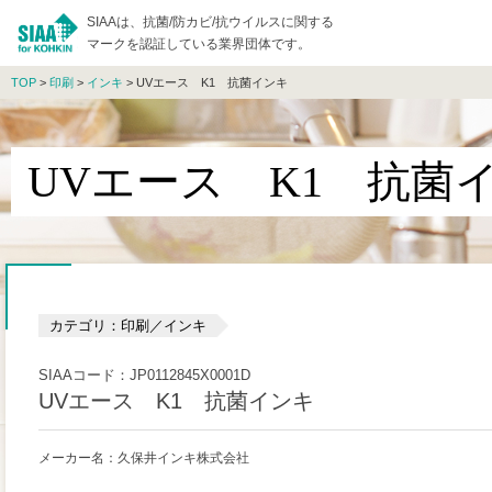
SIAAは、抗菌/防カビ/抗ウイルスに関する
マークを認証している業界団体です。
TOP
>
印刷
>
インキ
> UVエース K1 抗菌インキ
UVエース K1 抗菌
カテゴリ：印刷／インキ
SIAAコード：JP0112845X0001D
UVエース K1 抗菌インキ
メーカー名：久保井インキ株式会社