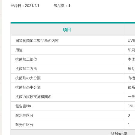
登録日：2021/4/1 製品数：1
項目
同等抗菌加工製品群の内容
UV
用途
印刷
抗菌加工部位
本体
抗菌加工方法
練り
抗菌剤の大分類
有機
抗菌剤の中分類
銀系
抗菌力試験実施機関名
一般
報告書No.
JNL
耐水性区分
0
耐光性区分
1
試験結果