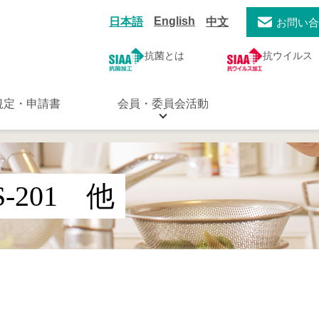
English
日本語
中文
お問い
抗菌とは
抗ウイルス
規定・申請書
会員・委員会活動
-201 他