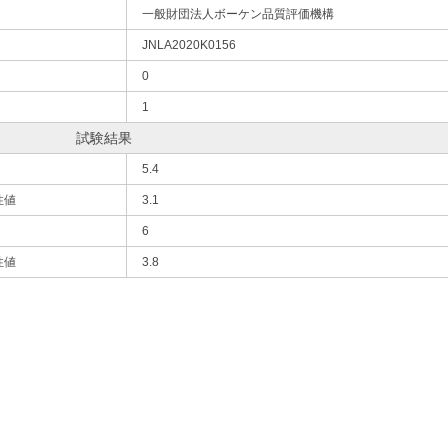
一般財団法人ボーケン品質評価機構
JNLA2020K0156
0
1
試験結果
5.4
性値
3.1
6
性値
3.8