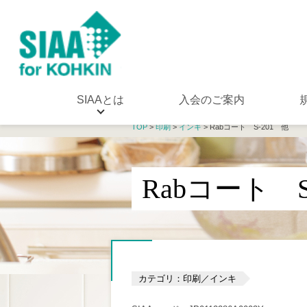
SIAAとは
入会のご案内
TOP
>
印刷
>
インキ
> Rabコート S-201 他
Rabコート S
カテゴリ：印刷／インキ