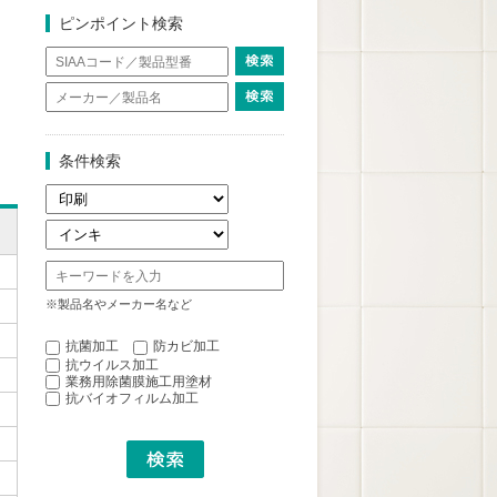
ピンポイント検索
条件検索
※製品名やメーカー名など
抗菌加工
防カビ加工
抗ウイルス加工
業務用除菌膜施工用塗材
抗バイオフィルム加工