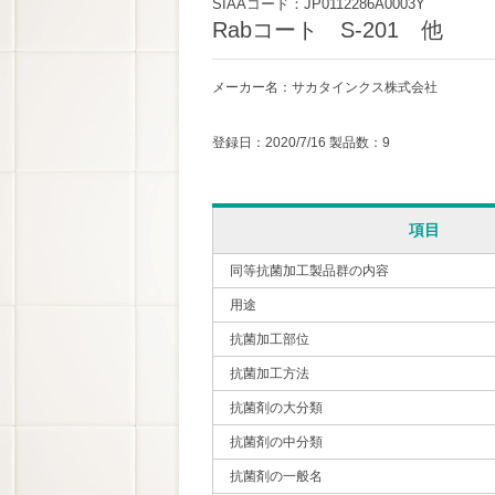
SIAAコード：JP0112286A0003Y
Rabコート S-201 他
メーカー名：サカタインクス株式会社
登録日：2020/7/16 製品数：9
項目
同等抗菌加工製品群の内容
用途
抗菌加工部位
抗菌加工方法
抗菌剤の大分類
抗菌剤の中分類
抗菌剤の一般名