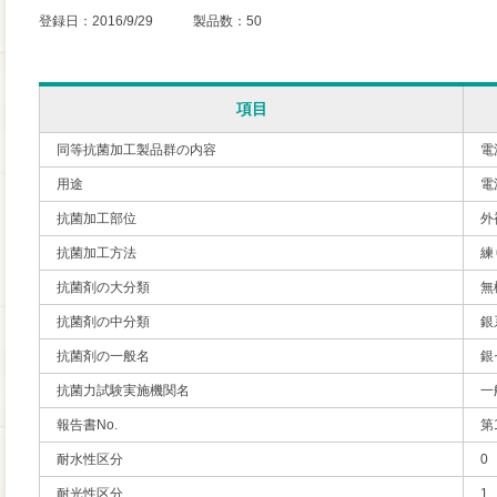
登録日：2016/9/29 製品数：50
項目
同等抗菌加工製品群の内容
電
用途
電
抗菌加工部位
外
抗菌加工方法
練
抗菌剤の大分類
無
抗菌剤の中分類
銀
抗菌剤の一般名
銀
抗菌力試験実施機関名
一
報告書No.
第1
耐水性区分
0
耐光性区分
1