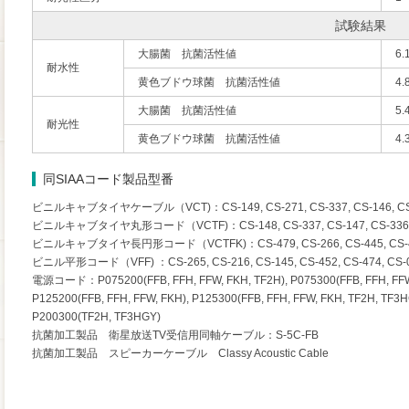
試験結果
大腸菌 抗菌活性値
6.
耐水性
黄色ブドウ球菌 抗菌活性値
4.
大腸菌 抗菌活性値
5.
耐光性
黄色ブドウ球菌 抗菌活性値
4.
同SIAAコード製品型番
ビニルキャブタイヤケーブル（VCT)：CS-149, CS-271, CS-337, CS-146, CS-
ビニルキャブタイヤ丸形コード（VCTF)：CS-148, CS-337, CS-147, CS-336, C
ビニルキャブタイヤ長円形コード（VCTFK)：CS-479, CS-266, CS-445, CS-473
ビニル平形コード（VFF) ：CS-265, CS-216, CS-145, CS-452, CS-474, CS-
電源コード：P075200(FFB, FFH, FFW, FKH, TF2H), P075300(FFB, FFH, FFW,
P125200(FFB, FFH, FFW, FKH), P125300(FFB, FFH, FFW, FKH, TF2H, TF3H
P200300(TF2H, TF3HGY)
抗菌加工製品 衛星放送TV受信用同軸ケーブル：S-5C-FB
抗菌加工製品 スピーカーケーブル Classy Acoustic Cable