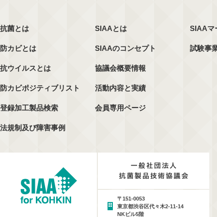
抗菌とは
SIAAとは
SIAA
防カビとは
SIAAのコンセプト
試験事
抗ウイルスとは
協議会概要情報
防カビポジティブリスト
活動内容と実績
登録加工製品検索
会員専用ページ
法規制及び障害事例
〒151-0053
東京都渋谷区代々木2-11-14
NKビル5階