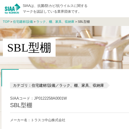
SIAAは、抗菌/防カビ/抗ウイルスに関する
マークを認証している業界団体です。
TOP
>
住宅建材/設備
>
ラック、棚、家具、収納庫
> SBL型棚
SBL型棚
カテゴリ：住宅建材/設備／ラック、棚、家具、収納庫
SIAAコード：JP0122258A0001W
SBL型棚
メーカー名：トラスコ中山株式会社