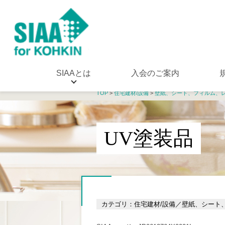
SIAAとは
入会のご案内
TOP
>
住宅建材/設備
>
壁紙、シート、フィルム、
UV塗装品
カテゴリ：住宅建材/設備／壁紙、シート