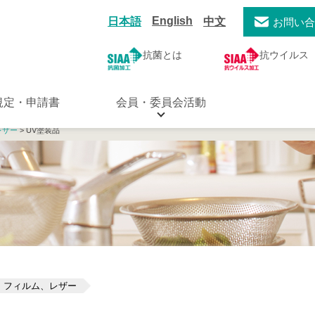
English
日本語
中文
お問い
抗菌とは
抗ウイルス
規定・申請書
会員・委員会活動
レザー
> UV塗装品
、フィルム、レザー