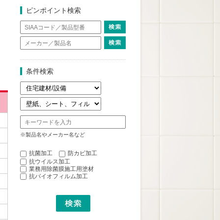
ピンポイント検索
条件検索
※製品名やメーカー名など
抗菌加工
防カビ加工
抗ウイルス加工
業務用除菌膜施工用塗材
抗バイオフィルム加工