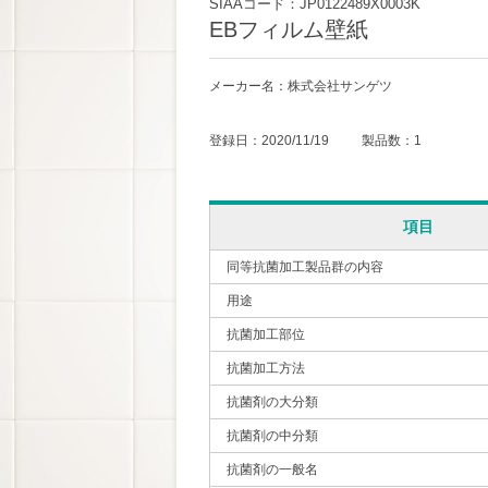
SIAAコード：JP0122489X0003K
EBフィルム壁紙
メーカー名：株式会社サンゲツ
登録日：2020/11/19 製品数：1
項目
同等抗菌加工製品群の内容
用途
抗菌加工部位
抗菌加工方法
抗菌剤の大分類
抗菌剤の中分類
抗菌剤の一般名