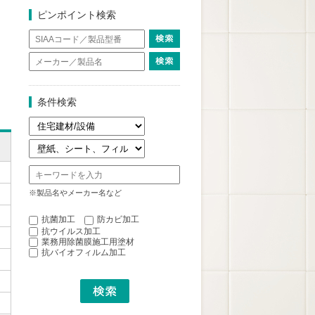
ピンポイント検索
条件検索
※製品名やメーカー名など
抗菌加工
防カビ加工
抗ウイルス加工
業務用除菌膜施工用塗材
抗バイオフィルム加工