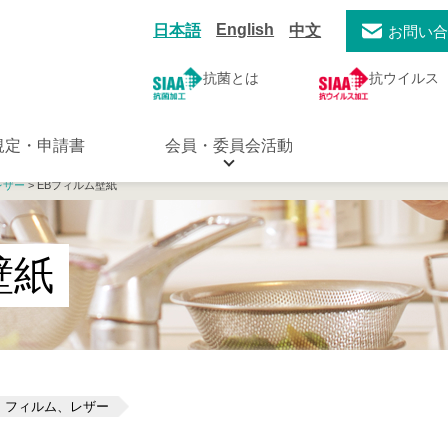
English
日本語
中文
お問い
抗菌とは
抗ウイルス
規定・申請書
会員・委員会活動
レザー
> EBフィルム壁紙
壁紙
、フィルム、レザー