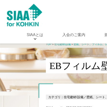
SIAAとは
入会のご案内
TOP
>
住宅建材/設備
>
壁紙、シート、フィルム、
EBフィルム
カテゴリ：住宅建材/設備／壁紙、シート