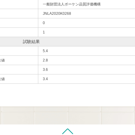
一般財団法人ボーケン品質評価機構
JNLA2020K0268
0
1
試験結果
5.4
性値
2.8
3.6
性値
3.4