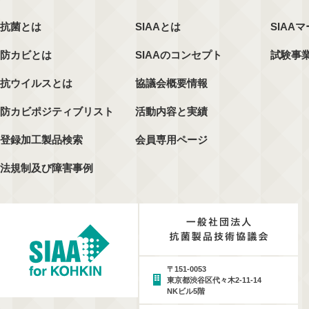
抗菌とは
SIAAとは
SIAA
防カビとは
SIAAのコンセプト
試験事
抗ウイルスとは
協議会概要情報
防カビポジティブリスト
活動内容と実績
登録加工製品検索
会員専用ページ
法規制及び障害事例
〒151-0053
東京都渋谷区代々木2-11-14
NKビル5階