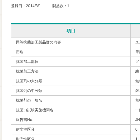
登録日：2014/8/1 製品数：1
項目
同等抗菌加工製品群の内容
ユ
用途
筆
抗菌加工部位
グ
抗菌加工方法
練
抗菌剤の大分類
無
抗菌剤の中分類
銀
抗菌剤の一般名
無
抗菌力試験実施機関名
一
報告書No.
JN
耐水性区分
0
耐光性区分
1