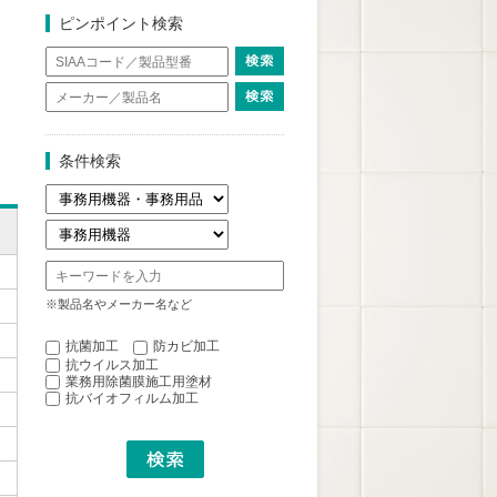
ピンポイント検索
条件検索
※製品名やメーカー名など
抗菌加工
防カビ加工
抗ウイルス加工
業務用除菌膜施工用塗材
抗バイオフィルム加工