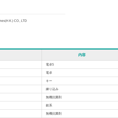
s(H.K.) CO., LTD
内容
電卓5
電卓
キー
練り込み
無機抗菌剤
銀系
無機抗菌剤