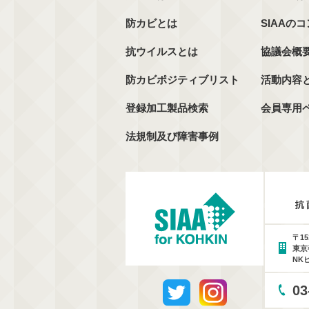
防カビとは
SIAAの
抗ウイルスとは
協議会概
防カビポジティブリスト
活動内容
登録加工製品検索
会員専用
法規制及び障害事例
〒15
東京
NK
03