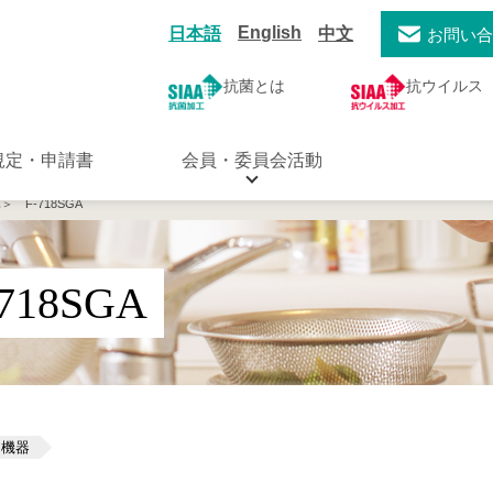
English
日本語
中文
お問い
抗菌とは
抗ウイルス
規定・申請書
会員・委員会活動
＞ F-718SGA
18SGA
用機器