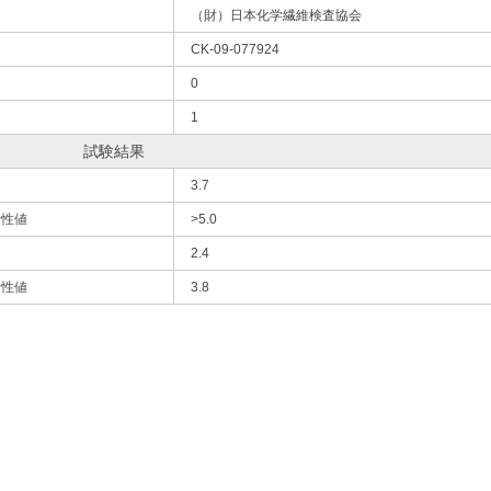
（財）日本化学繊維検査協会
CK-09-077924
0
1
試験結果
3.7
活性値
>5.0
2.4
活性値
3.8