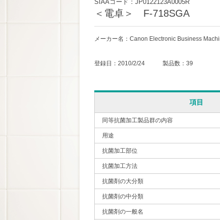
SIAAコード：JP0122123A0005R
＜電卓＞ F-718SGA
メーカー名：Canon Electronic Business Machine
登録日：2010/2/24 製品数：39
項目
同等抗菌加工製品群の内容
用途
抗菌加工部位
抗菌加工方法
抗菌剤の大分類
抗菌剤の中分類
抗菌剤の一般名