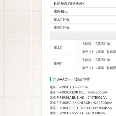
抗菌力試験実施機関名
報告書No.
耐水性区分
耐光性区分
大腸菌 抗菌活性値
耐水性
黄色ブドウ球菌 抗菌
大腸菌 抗菌活性値
耐光性
黄色ブドウ球菌 抗菌
同SIAAコード製品型番
電卓 F-789SGA, F-792SGA
電卓 F-789SGA EXP DBL：6467B001AA
電卓 F-789SGA EMB HB ：6467B002AA
電卓 F-718SGA-BK CHI SOB：4299B008AA
電卓 F-789SGA-SL CHI SOB：6467B005AA
電卓 F-789SGA ASA HB：6467B004AA