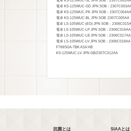
電卓 KS-125WUC-SL JPN SOB：2307C002AA
電卓 KS-125WUC-GD JPN SOB：2307C003A
電卓 KS-125WUC-PK JPN SOB：2307C004A
電卓 KS-125WUC-BL JPN SOB :2307C005AA
電卓 LS-105WUC-(EO) JPN SOB：2306C015
電卓 LS-105WUC-LP JPN SOB：2306C016AA
電卓 LS-105WUC-LB JPN SOB：2306C017AA
電卓 LS-105WUC-LV JPN SOB：2306C018AA
F789SGA-TBK ASA HB
KS-125WUC-LV JPN GB/2307C012AA
抗菌とは
SIAAとは