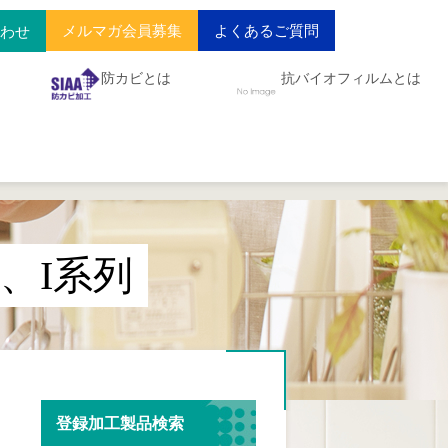
メルマガ会員募集
よくあるご質問
合わせ
防カビとは
抗バイオフィルムとは
、I系列
登録加工製品検索