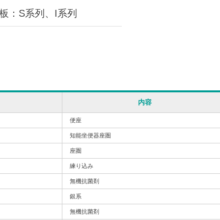
板：S系列、I系列
内容
便座
知能坐便器座圏
座圏
練り込み
無機抗菌剤
銀系
無機抗菌剤