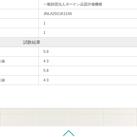
一般財団法人ボーケン品質評価機構
JNLA2021K1156
1
1
試験結果
5.9
性値
4.3
5.9
性値
4.3