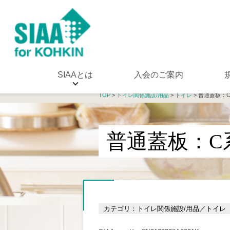
SIAAとは
入会のご案内
TOP
>
トイレ関係施設/用品
>
トイレ
> 普通蓋板：
普通蓋板：C
カテゴリ：トイレ関係施設/用品／トイレ