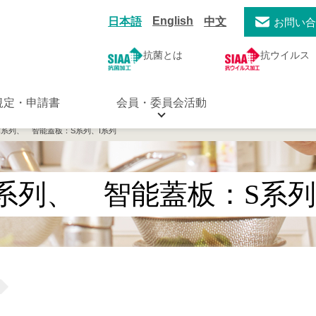
English
日本語
中文
お問い
抗菌とは
抗ウイルス
規定・申請書
会員・委員会活動
C系列、 智能蓋板：S系列、I系列
系列、 智能蓋板：S系列