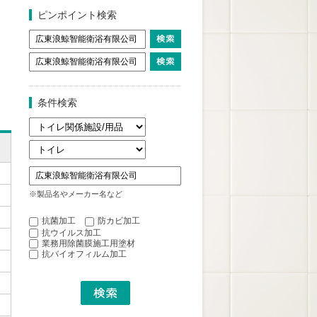
ピンポイント検索
条件検索
※製品名やメーカー名など
抗菌加工
防カビ加工
抗ウイルス加工
業務用除菌膜施工用塗材
抗バイオフィルム加工