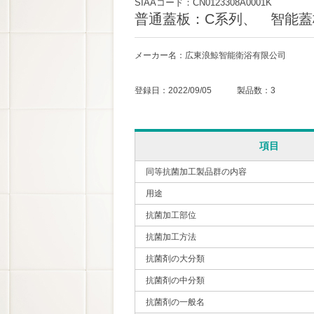
SIAAコード：CN0123308A0001K
普通蓋板：C系列、 智能蓋
メーカー名：広東浪鯨智能衛浴有限公司
登録日：2022/09/05 製品数：3
項目
同等抗菌加工製品群の内容
用途
抗菌加工部位
抗菌加工方法
抗菌剤の大分類
抗菌剤の中分類
抗菌剤の一般名