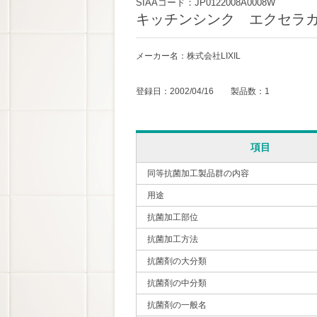
SIAAコード：JP0122008A0008W
キッチンシンク エクセラ
メーカー名：株式会社LIXIL
登録日：2002/04/16 製品数：1
項目
同等抗菌加工製品群の内容
用途
抗菌加工部位
抗菌加工方法
抗菌剤の大分類
抗菌剤の中分類
抗菌剤の一般名