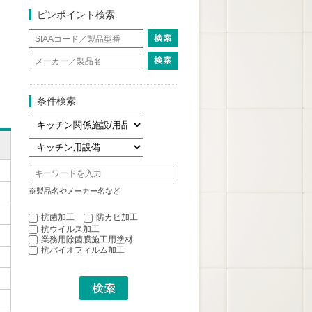
ピンポイント検索
条件検索
※製品名やメーカー名など
抗菌加工
防カビ加工
抗ウイルス加工
業務用除菌膜施工用塗材
抗バイオフィルム加工