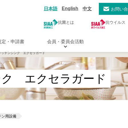
English
日本語
中文
お問い
抗菌とは
抗ウイルス
規定・申請書
会員・委員会活動
 キッチンシンク エクセラガード
ンク エクセラガード
チン用設備