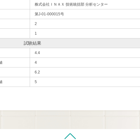
株式会社ＩＮＡＸ 技術統括部 分析センター
第J-01-000015号
2
1
試験結果
4.4
値
4
6.2
値
5