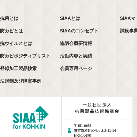
抗菌とは
SIAAとは
SIAA
防カビとは
SIAAのコンセプト
試験事
抗ウイルスとは
協議会概要情報
防カビポジティブリスト
活動内容と実績
登録加工製品検索
会員専用ページ
法規制及び障害事例
〒151-0053
東京都渋谷区代々木2-11-14
NKビル5階