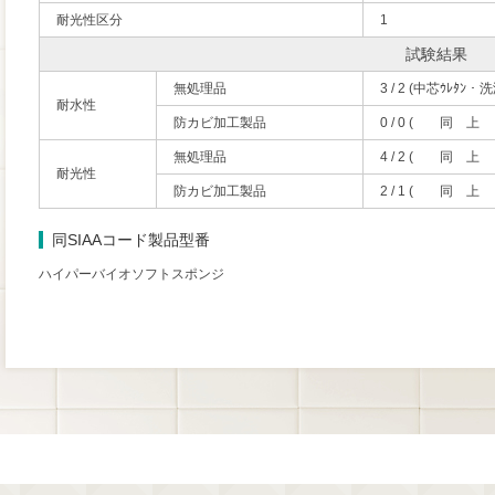
耐光性区分
1
試験結果
無処理品
3 / 2 (中芯ｳﾚﾀﾝ
耐水性
防カビ加工製品
0 / 0 ( 同
無処理品
4 / 2 ( 同
耐光性
防カビ加工製品
2 / 1 ( 同
同SIAAコード製品型番
ハイパーバイオソフトスポンジ