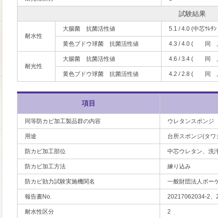
試験結果
大腸菌 抗菌活性値
5.1 / 4.0 (中芯ｳ
耐水性
黄色ブドウ球菌 抗菌活性値
4.3 / 4.0 (
大腸菌 抗菌活性値
4.6 / 3.4 (
耐光性
黄色ブドウ球菌 抗菌活性値
4.2 / 2.8 (
項目
同等防カビ加工製品群の内容
ウレタンスポンジ
用途
台所スポンジ(タワ
防カビ加工部位
中芯ウレタン、洗
防カビ加工方法
練り込み
防カビ効力試験実施機関名
一般財団法人ボー
報告書No.
20217062034-2、
耐水性区分
2