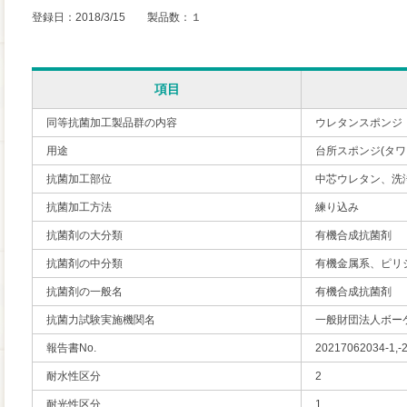
登録日：2018/3/15 製品数：１
項目
同等抗菌加工製品群の内容
ウレタンスポンジ
用途
台所スポンジ(タ
抗菌加工部位
中芯ウレタン、洗
抗菌加工方法
練り込み
抗菌剤の大分類
有機合成抗菌剤
抗菌剤の中分類
有機金属系、ピリ
抗菌剤の一般名
有機合成抗菌剤
抗菌力試験実施機関名
一般財団法人ボー
報告書No.
20217062034-1,-
耐水性区分
2
耐光性区分
1