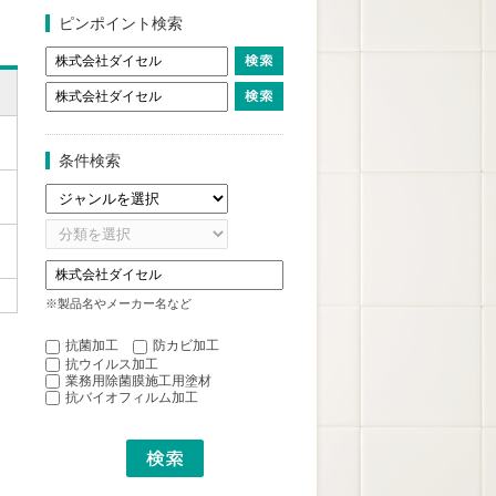
ピンポイント検索
条件検索
※製品名やメーカー名など
抗菌加工
防カビ加工
抗ウイルス加工
業務用除菌膜施工用塗材
抗バイオフィルム加工