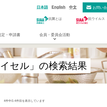
English
日本語
中文
お問い
抗菌とは
抗ウイルス
規定・申請書
会員・委員会活動
ダイセル」の検索結果
4件中/1-4件目を表示しています