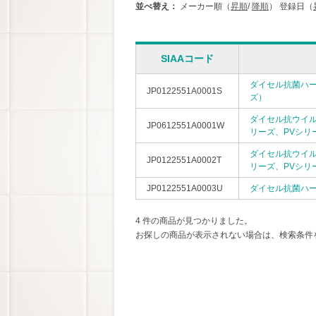
並べ替え：
メーカー順（
昇順
/
降順
）
登録日（
SIAAコード
ダイセル抗菌ハー
JP0122551A0001S
ズ）
ダイセル抗ウイル
JP0612551A0001W
リーズ、PVシリ
ダイセル抗ウイル
JP0122551A0002T
リーズ、PVシリ
JP0122551A0003U
ダイセル抗菌ハー
4 件の商品が見つかりました。
お探しの商品が表示されない場合は、検索条件