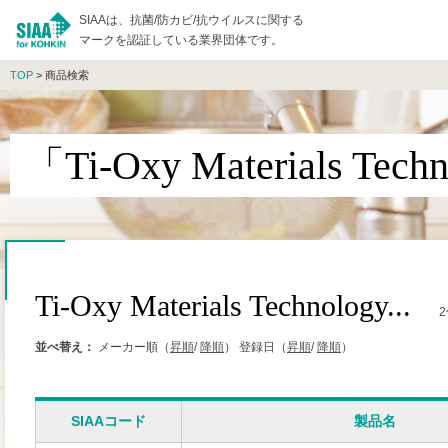
SIAAは、抗菌/防カビ/抗ウイルスに関する
マークを認証している業界団体です。
TOP
> 商品検索
「Ti-Oxy Materials T
Ti-Oxy Materials Technology...
並べ替え：
メーカー順（
昇順
/
降順
）
登録日（
昇順
/
降順
）
SIAAコード
製品名