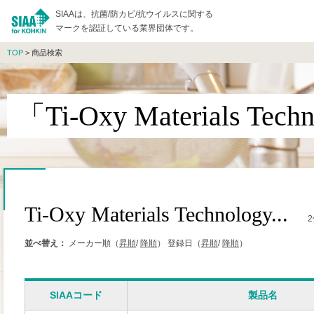
SIAAは、抗菌/防カビ/抗ウイルスに関する
マークを認証している業界団体です。
TOP
> 商品検索
「Ti-Oxy Materials T
Ti-Oxy Materials Technology...
並べ替え：
メーカー順（
昇順
/
降順
）
登録日（
昇順
/
降順
）
SIAAコード
製品名