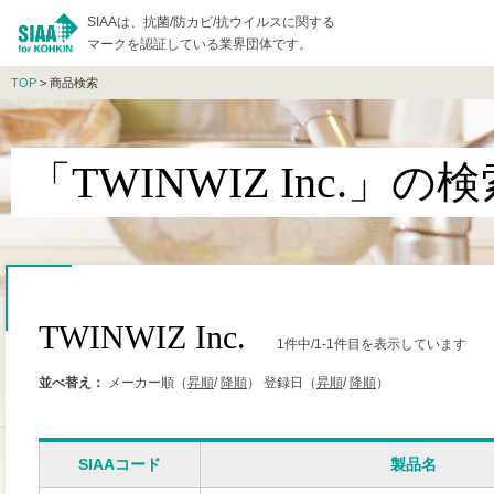
SIAAは、抗菌/防カビ/抗ウイルスに関する
マークを認証している業界団体です。
TOP
> 商品検索
「TWINWIZ Inc.」の
TWINWIZ Inc.
1件中/1-1件目を表示しています
並べ替え：
メーカー順（
昇順
/
降順
）
登録日（
昇順
/
降順
）
SIAAコード
製品名