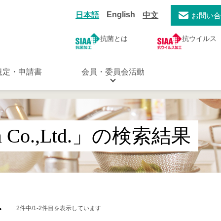
English
日本語
中文
お問い
抗菌とは
抗ウイルス
規定・申請書
会員・委員会活動
ia Co.,Ltd.」の検索結果
.
2件中/1-2件目を表示しています