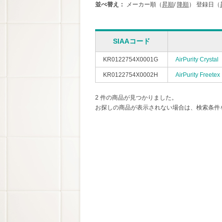
並べ替え：
メーカー順（
昇順
/
降順
）
登録日（
SIAAコード
KR0122754X0001G
AirPurity Crystal
KR0122754X0002H
AirPurity Freetex
2 件の商品が見つかりました。
お探しの商品が表示されない場合は、検索条件