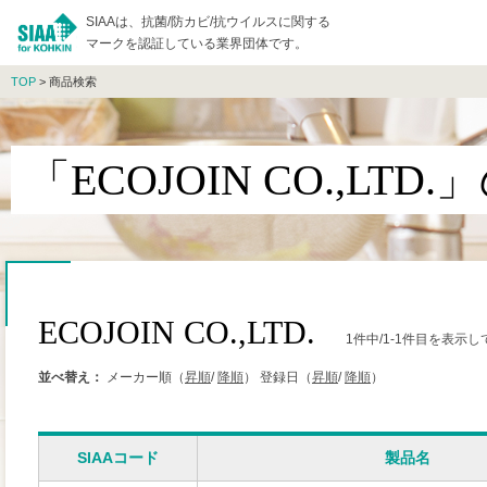
SIAAは、抗菌/防カビ/抗ウイルスに関する
マークを認証している業界団体です。
TOP
> 商品検索
「ECOJOIN CO.,LT
ECOJOIN CO.,LTD.
1件中/1-1件目を表示
並べ替え：
メーカー順（
昇順
/
降順
）
登録日（
昇順
/
降順
）
SIAAコード
製品名