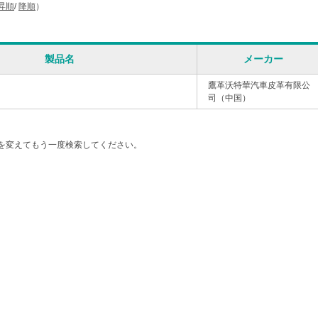
昇順
/
降順
）
製品名
メーカー
鷹革沃特華汽車皮革有限公
司（中国）
を変えてもう一度検索してください。