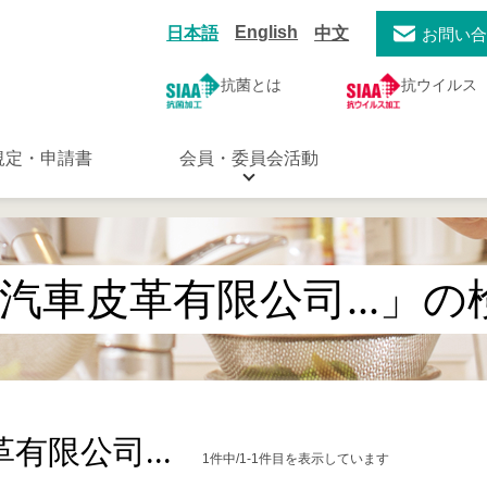
English
日本語
中文
お問い
抗菌とは
抗ウイルス
規定・申請書
会員・委員会活動
汽車皮革有限公司...」の
有限公司...
1件中/1-1件目を表示しています