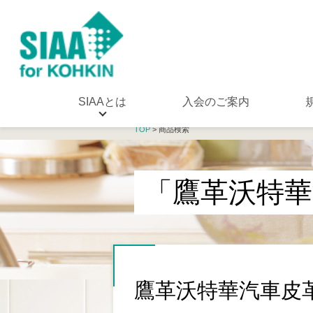
SIAAとは
入会のご案内
TOP
> 商品検索
「鷹革沃特華
鷹革沃特華汽車皮革