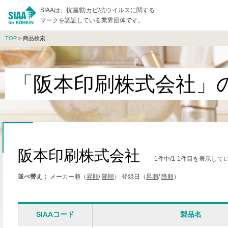
SIAAは、抗菌/防カビ/抗ウイルスに関する
マークを認証している業界団体です。
TOP
> 商品検索
「阪本印刷株式会社」
阪本印刷株式会社
1件中/1-1件目を表示して
並べ替え：
メーカー順（
昇順
/
降順
）
登録日（
昇順
/
降順
）
SIAAコード
製品名