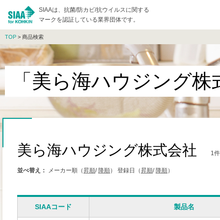
SIAAは、抗菌/防カビ/抗ウイルスに関する
マークを認証している業界団体です。
TOP
> 商品検索
「美ら海ハウジング株
美ら海ハウジング株式会社
1
並べ替え：
メーカー順（
昇順
/
降順
）
登録日（
昇順
/
降順
）
SIAAコード
製品名