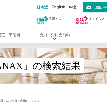
English
日本語
中文
お問い
抗菌とは
抗ウイルス
規定・申請書
会員・委員会活動
ANAX」の検索結果
2件中/1-2件目を表示しています