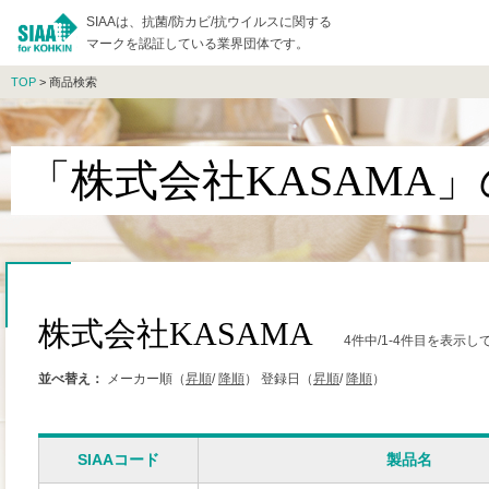
SIAAは、抗菌/防カビ/抗ウイルスに関する
マークを認証している業界団体です。
TOP
> 商品検索
「株式会社KASAMA
株式会社KASAMA
4件中/1-4件目を表示し
並べ替え：
メーカー順（
昇順
/
降順
）
登録日（
昇順
/
降順
）
SIAAコード
製品名