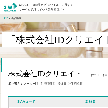
SIAAは、抗菌/防カビ/抗ウイルスに関する
マークを認証している業界団体です。
TOP
> 商品検索
「株式会社IDクリエイ
株式会社IDクリエイト
1件中/1-1
並べ替え：
メーカー順（
昇順
/
降順
）
登録日（
昇順
/
降順
）
SIAAコード
製品名