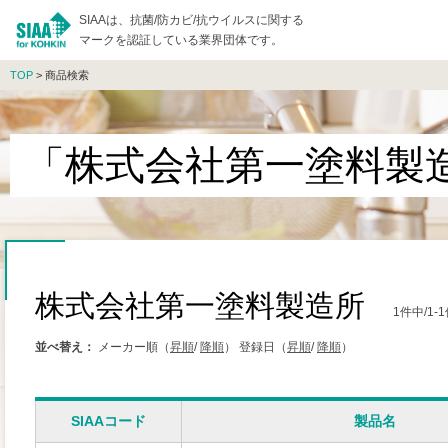
SIAAは、抗菌/防カビ/抗ウイルスに関する
マークを認証している業界団体です。
TOP
> 商品検索
「株式会社第一塗料製
株式会社第一塗料製造所
1件中/1
並べ替え：
メーカー順（
昇順
/
降順
）
登録日（
昇順
/
降順
）
SIAAコード
製品名