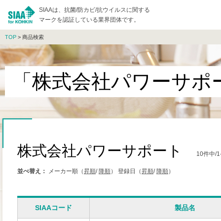
SIAAは、抗菌/防カビ/抗ウイルスに関する
マークを認証している業界団体です。
TOP
> 商品検索
「株式会社パワーサポ
株式会社パワーサポート
10件中/
並べ替え：
メーカー順（
昇順
/
降順
）
登録日（
昇順
/
降順
）
SIAAコード
製品名