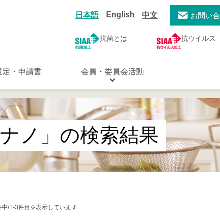
English
日本語
中文
お問い
抗菌とは
抗ウイルス
規定・申請書
会員・委員会活動
シナノ」の検索結果
件中/1-3件目を表示しています