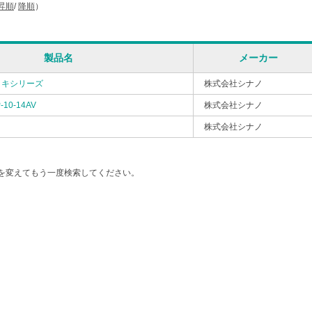
昇順
/
降順
）
製品名
メーカー
ッキシリーズ
株式会社シナノ
-10-14AV
株式会社シナノ
株式会社シナノ
を変えてもう一度検索してください。