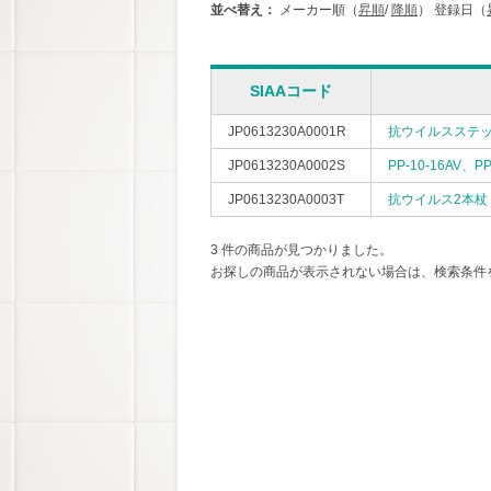
並べ替え：
メーカー順（
昇順
/
降順
）
登録日（
SIAAコード
JP0613230A0001R
抗ウイルスステ
JP0613230A0002S
PP-10-16AV、PP
JP0613230A0003T
抗ウイルス2本杖
3 件の商品が見つかりました。
お探しの商品が表示されない場合は、検索条件