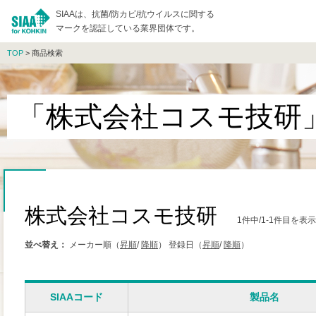
SIAAは、抗菌/防カビ/抗ウイルスに関する
マークを認証している業界団体です。
TOP
> 商品検索
「株式会社コスモ技研
株式会社コスモ技研
1件中/1-1件目を表
並べ替え：
メーカー順（
昇順
/
降順
）
登録日（
昇順
/
降順
）
SIAAコード
製品名