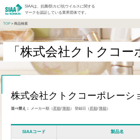
SIAAは、抗菌/防カビ/抗ウイルスに関する
マークを認証している業界団体です。
TOP
> 商品検索
「株式会社クトクコー
株式会社クトクコーポレーシ
並べ替え：
メーカー順（
昇順
/
降順
）
登録日（
昇順
/
降順
）
SIAAコード
製品名