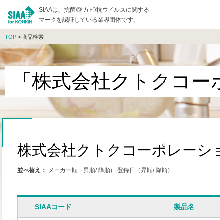
SIAAは、抗菌/防カビ/抗ウイルスに関する
マークを認証している業界団体です。
TOP
> 商品検索
「株式会社クトクコー
株式会社クトクコーポレーシ
並べ替え：
メーカー順（
昇順
/
降順
）
登録日（
昇順
/
降順
）
SIAAコード
製品名