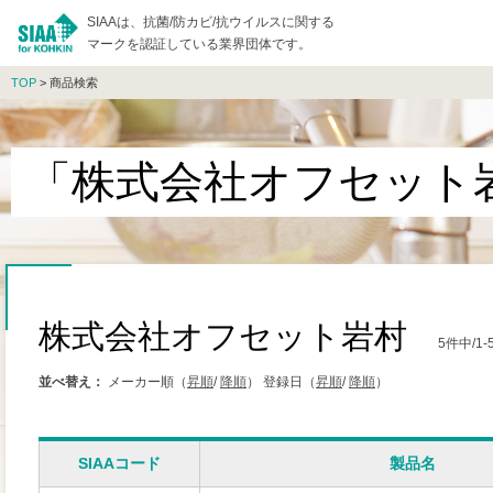
SIAAは、抗菌/防カビ/抗ウイルスに関する
マークを認証している業界団体です。
TOP
> 商品検索
「株式会社オフセット
株式会社オフセット岩村
5件中/
並べ替え：
メーカー順（
昇順
/
降順
）
登録日（
昇順
/
降順
）
SIAAコード
製品名