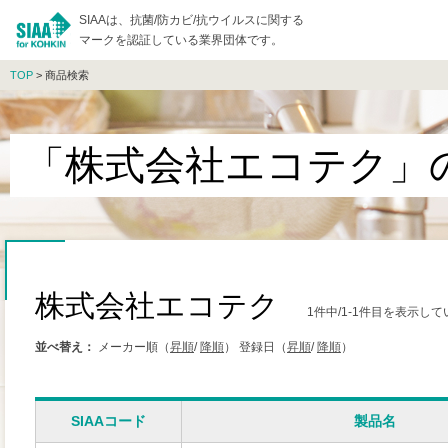
SIAAは、抗菌/防カビ/抗ウイルスに関する
マークを認証している業界団体です。
TOP
> 商品検索
「株式会社エコテク」
株式会社エコテク
1件中/1-1件目を表示し
並べ替え：
メーカー順（
昇順
/
降順
）
登録日（
昇順
/
降順
）
SIAAコード
製品名