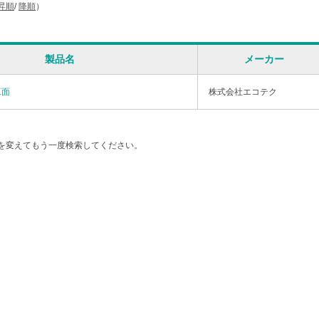
昇順
/
降順
）
製品名
メーカー
工面
株式会社エコテク
を変えてもう一度検索してください。