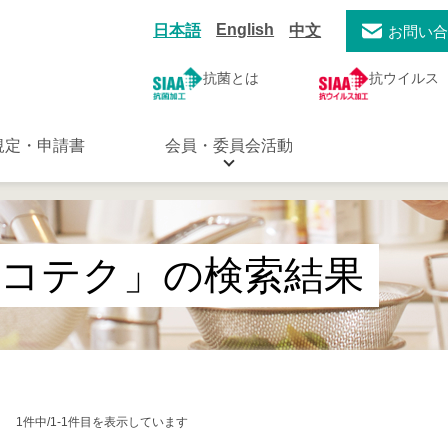
English
日本語
中文
お問い
抗菌とは
抗ウイルス
規定・申請書
会員・委員会活動
エコテク」の検索結果
1件中/1-1件目を表示しています