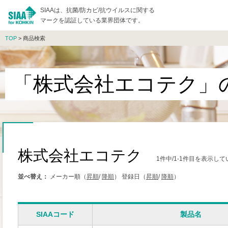
SIAAは、抗菌/防カビ/抗ウイルスに関する
マークを認証している業界団体です。
TOP
> 商品検索
「株式会社エコテク」
株式会社エコテク
1件中/1-1件目を表示し
並べ替え：
メーカー順（
昇順
/
降順
）
登録日（
昇順
/
降順
）
SIAAコード
製品名