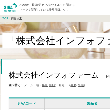
SIAAは、抗菌/防カビ/抗ウイルスに関する
マークを認証している業界団体です。
TOP
> 商品検索
「株式会社インフォフ
株式会社インフォファーム
3
並べ替え：
メーカー順（
昇順
/
降順
）
登録日（
昇順
/
降順
）
SIAAコード
製品名