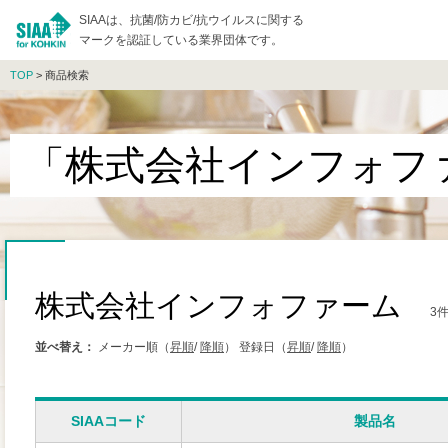
SIAAは、抗菌/防カビ/抗ウイルスに関する
マークを認証している業界団体です。
TOP
> 商品検索
「株式会社インフォフ
株式会社インフォファーム
3
並べ替え：
メーカー順（
昇順
/
降順
）
登録日（
昇順
/
降順
）
SIAAコード
製品名