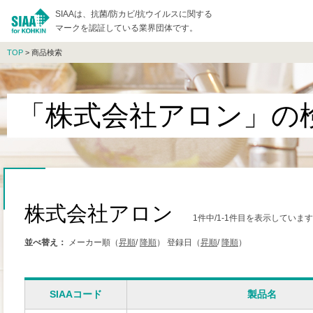
SIAAは、抗菌/防カビ/抗ウイルスに関する
マークを認証している業界団体です。
TOP
> 商品検索
「株式会社アロン」の
株式会社アロン
1件中/1-1件目を表示しています
並べ替え：
メーカー順（
昇順
/
降順
）
登録日（
昇順
/
降順
）
SIAAコード
製品名