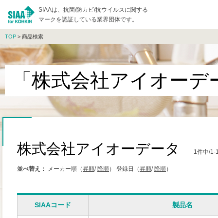
SIAAは、抗菌/防カビ/抗ウイルスに関する
マークを認証している業界団体です。
TOP
> 商品検索
「株式会社アイオーデ
株式会社アイオーデータ
1件中/
並べ替え：
メーカー順（
昇順
/
降順
）
登録日（
昇順
/
降順
）
SIAAコード
製品名