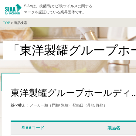
SIAAは、抗菌/防カビ/抗ウイルスに関する
マークを認証している業界団体です。
TOP
> 商品検索
「東洋製罐グループホー
東洋製罐グループホールディ..
並べ替え：
メーカー順（
昇順
/
降順
）
登録日（
昇順
/
降順
）
SIAAコード
製品名