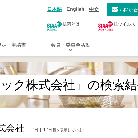
English
日本語
中文
お問い
抗菌とは
抗ウイルス
規定・申請書
会員・委員会活動
ィック株式会社」の検索結
式会社
1件中/1-1件目を表示しています