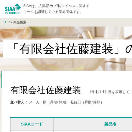
SIAAは、抗菌/防カビ/抗ウイルスに関する
マークを認証している業界団体です。
TOP
> 商品検索
「有限会社佐藤建装」
有限会社佐藤建装
1件中/1-1件目を表示して
並べ替え：
メーカー順（
昇順
/
降順
）
登録日（
昇順
/
降順
）
SIAAコード
製品名