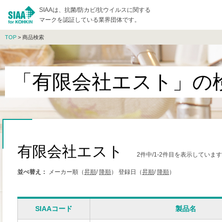
SIAAは、抗菌/防カビ/抗ウイルスに関する
マークを認証している業界団体です。
TOP
> 商品検索
「有限会社エスト」の
有限会社エスト
2件中/1-2件目を表示しています
並べ替え：
メーカー順（
昇順
/
降順
）
登録日（
昇順
/
降順
）
SIAAコード
製品名