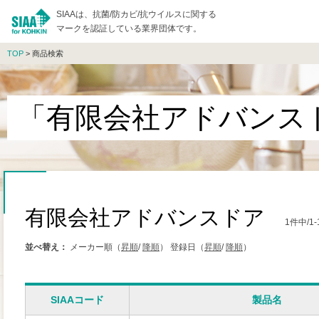
SIAAは、抗菌/防カビ/抗ウイルスに関する
マークを認証している業界団体です。
TOP
> 商品検索
「有限会社アドバンス
有限会社アドバンスドア
1件中/
並べ替え：
メーカー順（
昇順
/
降順
）
登録日（
昇順
/
降順
）
SIAAコード
製品名