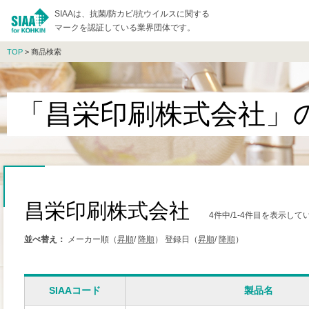
SIAAは、抗菌/防カビ/抗ウイルスに関する
マークを認証している業界団体です。
TOP
> 商品検索
「昌栄印刷株式会社」
昌栄印刷株式会社
4件中/1-4件目を表示して
並べ替え：
メーカー順（
昇順
/
降順
）
登録日（
昇順
/
降順
）
SIAAコード
製品名