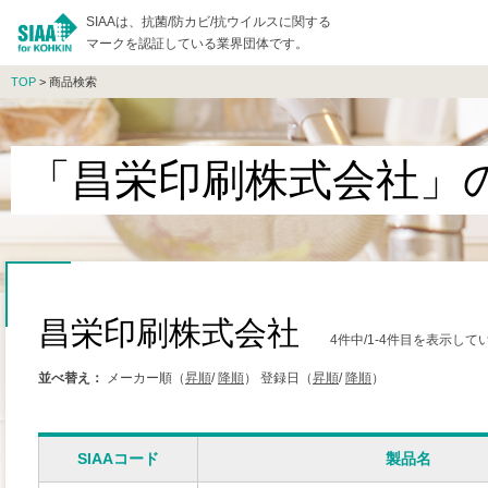
SIAAは、抗菌/防カビ/抗ウイルスに関する
マークを認証している業界団体です。
TOP
> 商品検索
「昌栄印刷株式会社」
昌栄印刷株式会社
4件中/1-4件目を表示して
並べ替え：
メーカー順（
昇順
/
降順
）
登録日（
昇順
/
降順
）
SIAAコード
製品名