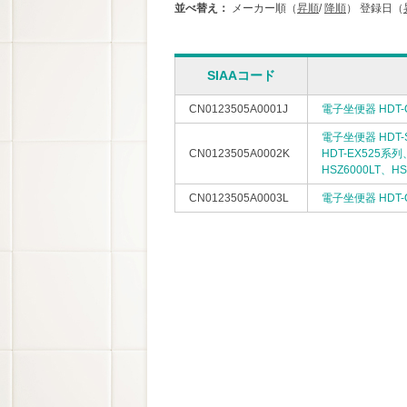
並べ替え：
メーカー順（
昇順
/
降順
）
登録日（
SIAAコード
CN0123505A0001J
電子坐便器 HDT-
電子坐便器 HDT-
CN0123505A0002K
HDT-EX525系
HSZ6000LT、
CN0123505A0003L
電子坐便器 HDT-