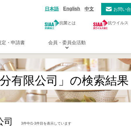
English
日本語
中文
お問い
抗菌とは
抗ウイルス
規定・申請書
会員・委員会活動
分有限公司」の検索結果
公司
3件中/1-3件目を表示しています