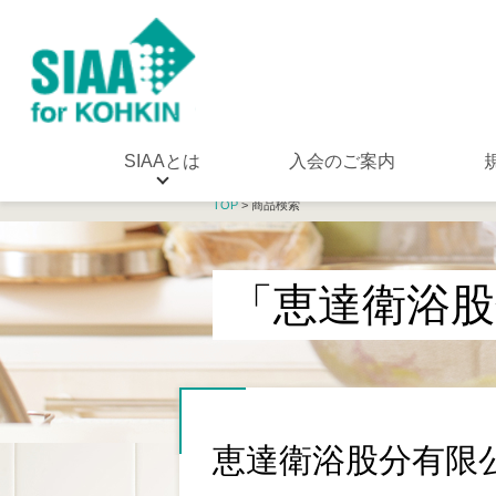
SIAAとは
入会のご案内
TOP
> 商品検索
「恵達衛浴股
恵達衛浴股分有限