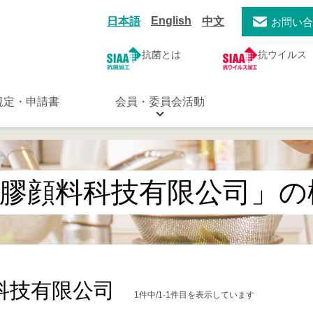
English
日本語
中文
お問い
抗菌とは
抗ウイルス
規定・申請書
会員・委員会活動
膠顔料科技有限公司」の
科技有限公司
1件中/1-1件目を表示しています