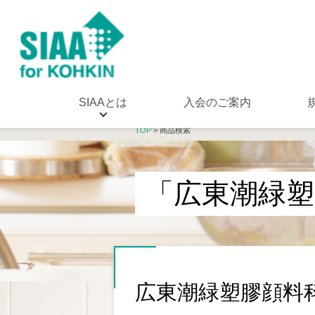
SIAAとは
入会のご案内
TOP
> 商品検索
「広東潮緑塑
広東潮緑塑膠顔料